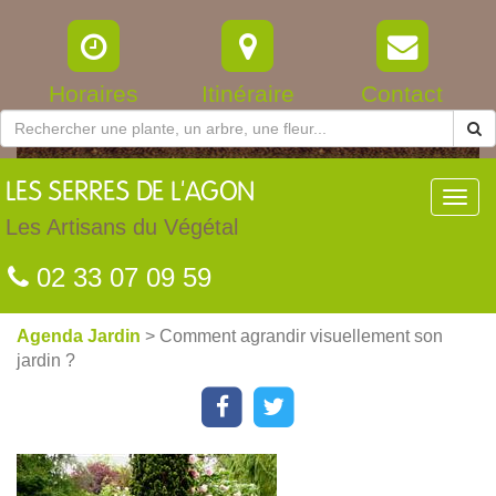
Horaires
Itinéraire
Contact
LES
SERRES DE L'AGON
Toggl
navig
Les Artisans du Végétal
02 33 07 09 59
Agenda Jardin
> Comment agrandir visuellement son
jardin ?