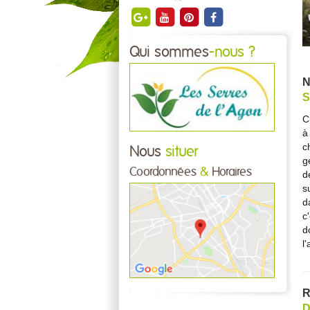
Qui sommes
-nous ?
N
S
C
à
c
Nous
situer
g
Coordonnées
&
Horaires
d
s
d
c
d
l
R
D