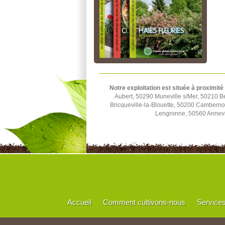
Notre exploitation est située à proximité
Aubert, 50290 Muneville s/Mer, 50210 B
Bricqueville-la-Blouette, 50200 Cambern
Lengronne, 50560 Annevil
Accueil
Comment cultivons-nous
Service