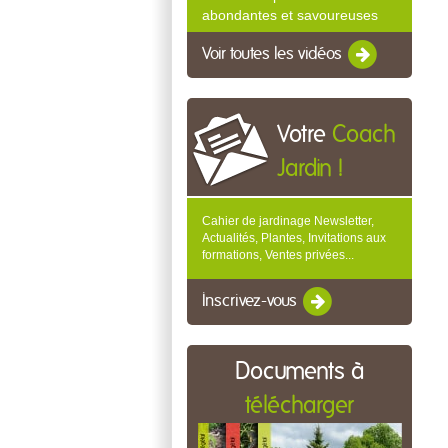
abondantes et savoureuses
Voir toutes les vidéos
Votre
Coach
Jardin !
Cahier de jardinage Newsletter,
Actualités, Plantes, Invitations aux
formations, Ventes privées...
Inscrivez-vous
Documents à
télécharger