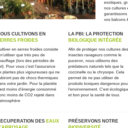
exotiques, g
nos cultures
garantissons 
vos balcons &
OUS CULTIVONS EN
LA PBI: LA PROTECTION
ERRES FROIDES
BIOLOGIQUE INTÉGRÉE
ultiver en serres froides consiste
Afin de protéger nos cultures de
 n'utiliser que très peu de
insectes ravageurs comme le
hauffage (lors des périodes de
puceron, nous utilisons des
el). Pour vous c'est l'assurance
prédateurs naturels tels que la
e plantes plus vigoureuses qui ne
coccinelle ou le chrysope. Cela
ubiront pas de chocs thermiques
permet de ne pas utiliser de
ans votre jardin. Pour la planète
produits toxiques dangereux pou
'est moins d'énergie consommé
l'environnement. C'est écologiqu
onc moins de CO2 rejeté dans
et bon pour la santé de tous.
'atmosphère
ECUPERATION DES
EAUX
PRÉSERVONS NOTRE
'ARROSAGE
BIODIVERSITÉ