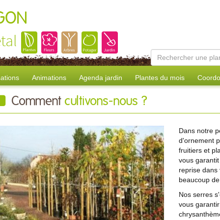
AGON
tal
sations
Animations
Agenda jardin
Plantes du mois
Coordo
Comment
cultivons-nous ?
Dans notre p
d'ornement po
fruitiers et p
vous garantit
reprise dans
beaucoup de 
Nos serres s
vous garantir
chrysanthème