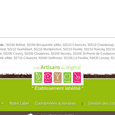
 de :
50290 Bréhal, 50290 Bricqueville s/Mer, 50510 Cérences, 50510 Chanteloup,
elval, 50210 Guéhébert, 50210 Montpinchon, 50210 Ouville, 50210 Roncey, 50210
on, 50200 Courcy, 50200 Coutances, 50200 Nicorps, 50200 St-Pierre-de-Coutance
le s/Mer, 50710 Créances, 50560 Geffosses, 50190 La Feuillie, 50430 Lessay, 501
" Établissement labélisé "
s +
Notre Label
Coordonnées & horaires
Gestion des co
|