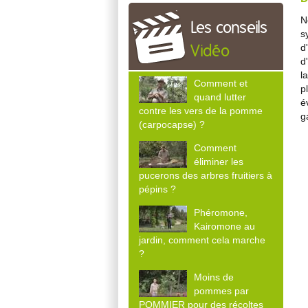
N
Les conseils
s
d
Vidéo
d
l
Comment et
p
quand lutter
é
contre les vers de la pomme
g
(carpocapse) ?
Comment
éliminer les
pucerons des arbres fruitiers à
pépins ?
Phéromone,
Kairomone au
jardin, comment cela marche
?
Moins de
pommes par
POMMIER pour des récoltes