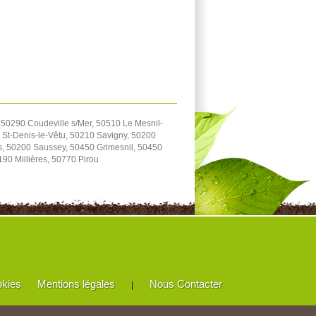
 50290 Coudeville s/Mer, 50510 Le Mesnil-
 St-Denis-le-Vêtu, 50210 Savigny, 50200
s, 50200 Saussey, 50450 Grimesnil, 50450
90 Millières, 50770 Pirou
okies
Mentions légales
Nous Contacter
|