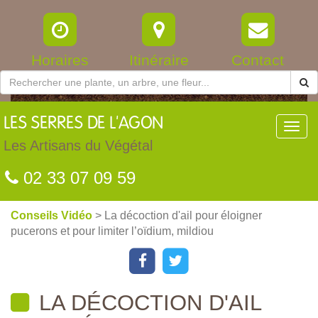
Horaires
Itinéraire
Contact
LES
SERRES DE L'AGON
Toggl
navig
Les Artisans du Végétal
02 33 07 09 59
Conseils Vidéo
> La décoction d'ail pour éloigner
pucerons et pour limiter l’oïdium, mildiou
LA DÉCOCTION D'AIL