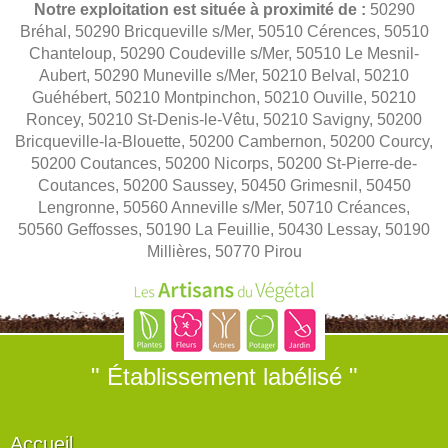
Notre exploitation est située à proximité de :
50290
Bréhal, 50290 Bricqueville s/Mer, 50510 Cérences, 50510
Chanteloup, 50290 Coudeville s/Mer, 50510 Le Mesnil-
Aubert, 50290 Muneville s/Mer, 50210 Belval, 50210
Guéhébert, 50210 Montpinchon, 50210 Ouville, 50210
Roncey, 50210 St-Denis-le-Vêtu, 50210 Savigny, 50200
Bricqueville-la-Blouette, 50200 Cambernon, 50200 Courcy,
50200 Coutances, 50200 Nicorps, 50200 St-Pierre-de-
Coutances, 50200 Saussey, 50450 Grimesnil, 50450
Lengronne, 50560 Anneville s/Mer, 50710 Créances,
50560 Geffosses, 50190 La Feuillie, 50430 Lessay, 50190
Millières, 50770 Pirou
" Établissement labélisé "
Accueil