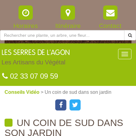
Horaires
Itinéraire
Contact
LES
SERRES DE L'AGON
Toggl
navig
Les Artisans du Végétal
02 33 07 09 59
Conseils Vidéo
> Un coin de sud dans son jardin
UN COIN DE SUD DANS
SON JARDIN