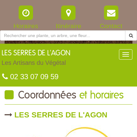
Horaires
Itinéraire
Contact
LES
SERRES DE L'AGON
Toggl
navig
Les Artisans du Végétal
02 33 07 09 59
Coordonnées
et horaires
LES SERRES DE L'AGON