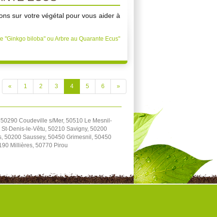
ons sur votre végétal pour vous aider à
te "Ginkgo biloba" ou Arbre au Quarante Ecus"
«
1
2
3
4
5
6
»
 50290 Coudeville s/Mer, 50510 Le Mesnil-
 St-Denis-le-Vêtu, 50210 Savigny, 50200
s, 50200 Saussey, 50450 Grimesnil, 50450
90 Millières, 50770 Pirou