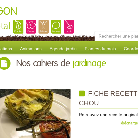
AGON
tal
sations
Animations
Agenda jardin
Plantes du mois
Coordo
Nos cahiers de
jardinage
FICHE RECETT
CHOU
Retrouvez une recette original
Télécharger