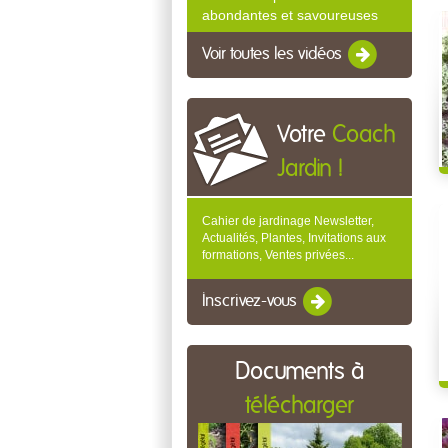
abondantes et savoureuses
Voir toutes les vidéos
Votre
Coach
Jardin !
Cahier de jardinage Newsletter,
Actualités, Plantes, Invitations aux
formations, Ventes privées...
Inscrivez-vous
Documents à
télécharger