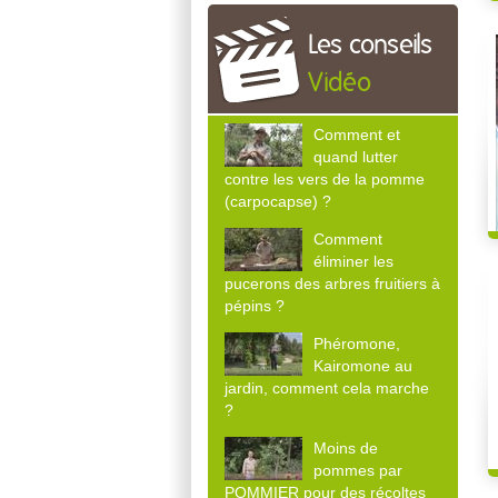
Les conseils
Vidéo
Comment et
quand lutter
contre les vers de la pomme
(carpocapse) ?
Comment
éliminer les
pucerons des arbres fruitiers à
pépins ?
Phéromone,
Kairomone au
jardin, comment cela marche
?
Moins de
pommes par
POMMIER pour des récoltes