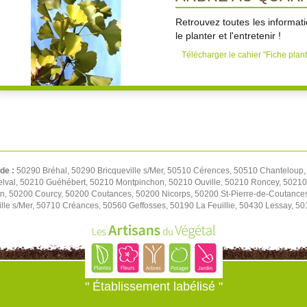
Retrouvez toutes les informati
le planter et l'entretenir !
Télécharger le cahier "Fiche plan
 de :
50290 Bréhal, 50290 Bricqueville s/Mer, 50510 Cérences, 50510 Chanteloup,
elval, 50210 Guéhébert, 50210 Montpinchon, 50210 Ouville, 50210 Roncey, 50210
on, 50200 Courcy, 50200 Coutances, 50200 Nicorps, 50200 St-Pierre-de-Coutance
le s/Mer, 50710 Créances, 50560 Geffosses, 50190 La Feuillie, 50430 Lessay, 501
" Établissement labélisé "