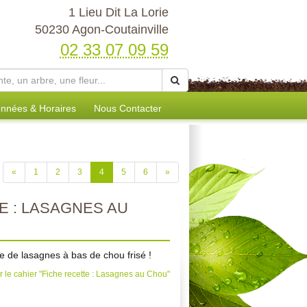
1 Lieu Dit La Lorie
50230 Agon-Coutainville
02 33 07 09 59
nnées & Horaires
Nous Contacter
«
1
2
3
4
5
6
»
E : LASAGNES AU
e de lasagnes à bas de chou frisé !
 le cahier "Fiche recette : Lasagnes au Chou"