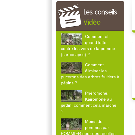
Les conseils
Vidéo
Comment et
quand lutter
contre les vers de la pomme
(carpocapse) ?
Comment
éliminer les
pucerons des arbres fruitiers à
pépins ?
Phéromone,
Kairomone au
jardin, comment cela marche
?
Moins de
pommes par
POMMIER pour des récoltes