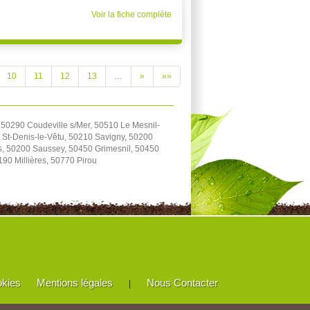
Voir la fiche complète
10
11
12
13
…
»
»»
 50290 Coudeville s/Mer, 50510 Le Mesnil-
 St-Denis-le-Vêtu, 50210 Savigny, 50200
s, 50200 Saussey, 50450 Grimesnil, 50450
90 Millières, 50770 Pirou
okies
Mentions légales
Nous Contacter
|