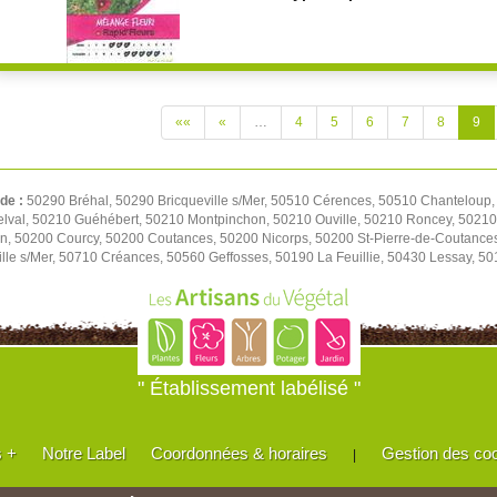
««
«
…
4
5
6
7
8
9
 de :
50290 Bréhal, 50290 Bricqueville s/Mer, 50510 Cérences, 50510 Chanteloup,
elval, 50210 Guéhébert, 50210 Montpinchon, 50210 Ouville, 50210 Roncey, 50210
on, 50200 Courcy, 50200 Coutances, 50200 Nicorps, 50200 St-Pierre-de-Coutance
le s/Mer, 50710 Créances, 50560 Geffosses, 50190 La Feuillie, 50430 Lessay, 501
" Établissement labélisé "
s +
Notre Label
Coordonnées & horaires
Gestion des co
|