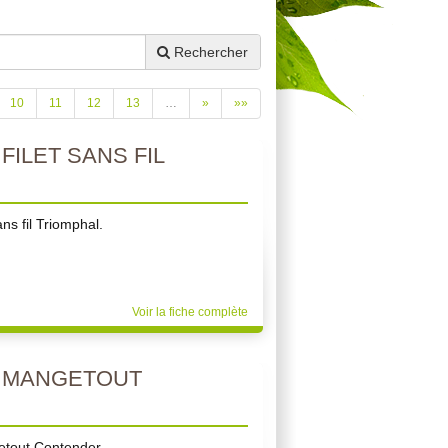
Rechercher
10
11
12
13
…
»
»»
FILET SANS FIL
ans fil Triomphal.
Voir la fiche complète
N MANGETOUT
etout Contender