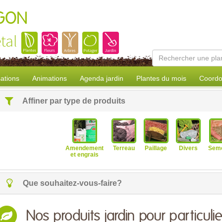
AGON
tal
sations
Animations
Agenda jardin
Plantes du mois
Coordo
Affiner par type de produits
Amendement
Terreau
Paillage
Divers
Sem
et engrais
Que souhaitez-vous-faire?
Nos produits jardin pour particulie