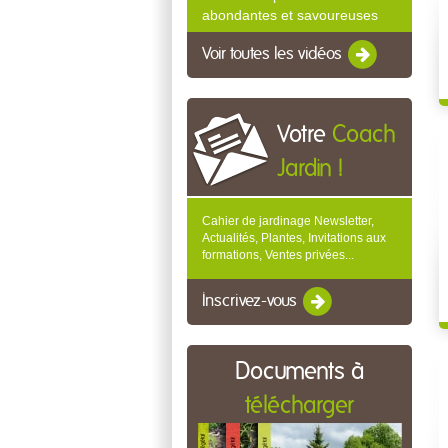
abondantes et savoureuses
Voir toutes les vidéos
Votre
Coach
Jardin !
Cahier de jardinage Newsletter,
Actualités, Plantes, Invitations aux
formations, Ventes privées...
Inscrivez-vous
Documents à
télécharger