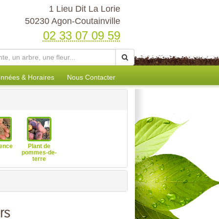
1 Lieu Dit La Lorie
50230 Agon-Coutainville
02 33 07 09 59
nnées & Horaires
Nous Contacter
ence
Plant de
pommes-de-
terre
rs