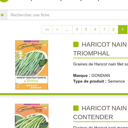
««
«
…
4
5
6
7
8
9
HARICOT NAIN 
TRIOMPHAL
Graines de Haricot nain filet s
Marque :
GONDIAN
Type de produit :
Semence
HARICOT NAI
CONTENDER
Graines de Haricot nain mang