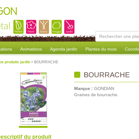
AGON
tal
sations
Animations
Agenda jardin
Plantes du mois
Coordo
os produits jardin
> BOURRACHE
BOURRACHE
Marque :
GONDIAN
Graines de bourrache.
escriptif du produit