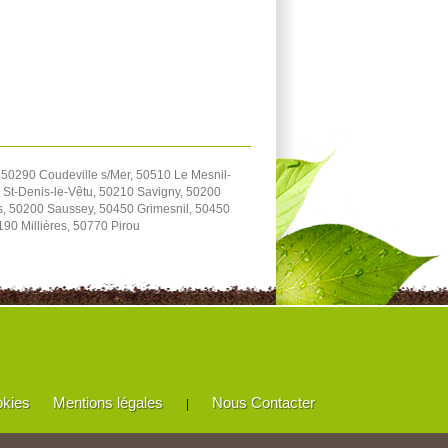
 50290 Coudeville s/Mer, 50510 Le Mesnil-
 St-Denis-le-Vêtu, 50210 Savigny, 50200
s, 50200 Saussey, 50450 Grimesnil, 50450
90 Millières, 50770 Pirou
okies
Mentions légales
Nous Contacter
|