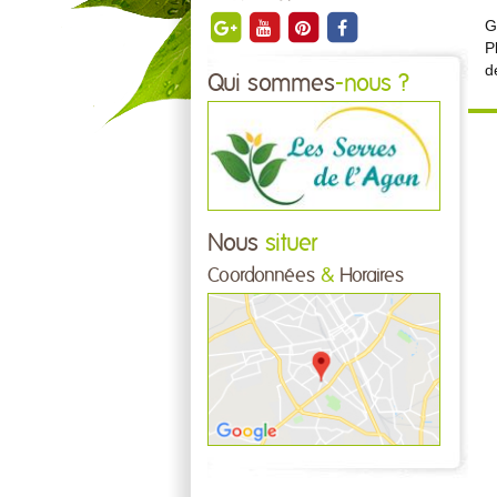
G
P
d
Qui sommes
-nous ?
Nous
situer
Coordonnées
&
Horaires