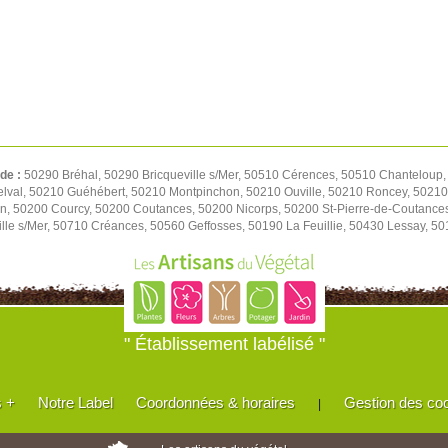
 de :
50290 Bréhal, 50290 Bricqueville s/Mer, 50510 Cérences, 50510 Chanteloup,
elval, 50210 Guéhébert, 50210 Montpinchon, 50210 Ouville, 50210 Roncey, 50210
on, 50200 Courcy, 50200 Coutances, 50200 Nicorps, 50200 St-Pierre-de-Coutance
le s/Mer, 50710 Créances, 50560 Geffosses, 50190 La Feuillie, 50430 Lessay, 501
" Établissement labélisé "
s +
Notre Label
Coordonnées & horaires
Gestion des co
|