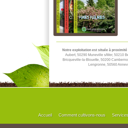
Notre exploitation est située à proximité
Aubert, 50290 Muneville s/Mer, 50210 B
Bricqueville-la-Blouette, 50200 Cambern
Lengronne, 50560 Annevil
Accueil
Comment cultivons-nous
Service