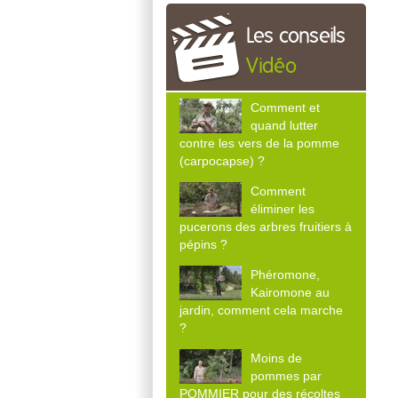
Les conseils
Vidéo
Comment et
quand lutter
contre les vers de la pomme
(carpocapse) ?
Comment
éliminer les
pucerons des arbres fruitiers à
pépins ?
Phéromone,
Kairomone au
jardin, comment cela marche
?
Moins de
pommes par
POMMIER pour des récoltes