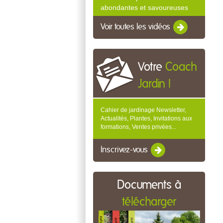
abondantes et savoureuses
Voir toutes les vidéos
Votre
Coach
Jardin !
Cahier de jardinage Newsletter,
Actualités, Plantes, Invitations aux
formations, Ventes privées...
Inscrivez-vous
Documents à
télécharger