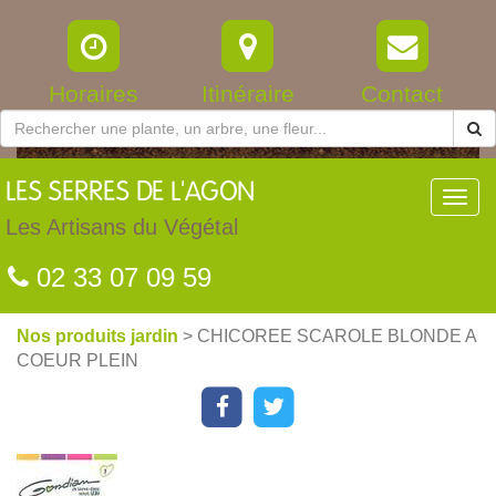
Horaires
Itinéraire
Contact
LES
SERRES DE L'AGON
Toggl
navig
Les Artisans du Végétal
02 33 07 09 59
Nos produits jardin
> CHICOREE SCAROLE BLONDE A
COEUR PLEIN