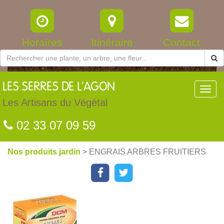
Horaires
Itinéraire
Contact
LES
SERRES DE L'AGON
Toggl
navig
Les Artisans du Végétal
02 33 07 09 59
Nos produits jardin
> ENGRAIS ARBRES FRUITIERS