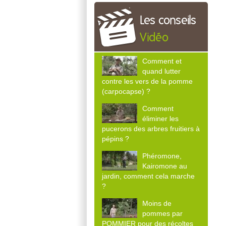
Les conseils
Vidéo
Comment et
quand lutter
contre les vers de la pomme
(carpocapse) ?
Comment
éliminer les
pucerons des arbres fruitiers à
pépins ?
Phéromone,
Kairomone au
jardin, comment cela marche
?
Moins de
pommes par
POMMIER pour des récoltes