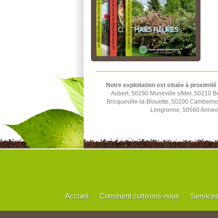
Notre exploitation est située à proximité
Aubert, 50290 Muneville s/Mer, 50210 B
Bricqueville-la-Blouette, 50200 Cambern
Lengronne, 50560 Annevil
Accueil
Comment cultivons-nous
Service