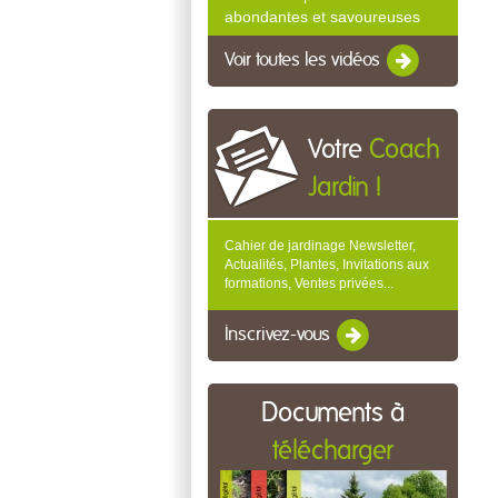
abondantes et savoureuses
Voir toutes les vidéos
Votre
Coach
Jardin !
Cahier de jardinage Newsletter,
Actualités, Plantes, Invitations aux
formations, Ventes privées...
Inscrivez-vous
Documents à
télécharger