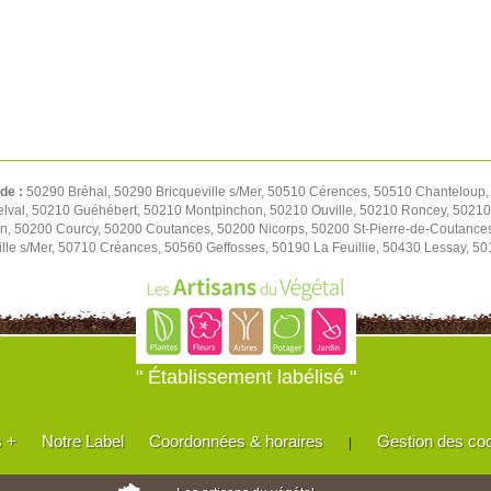
 de :
50290 Bréhal, 50290 Bricqueville s/Mer, 50510 Cérences, 50510 Chanteloup,
elval, 50210 Guéhébert, 50210 Montpinchon, 50210 Ouville, 50210 Roncey, 50210
on, 50200 Courcy, 50200 Coutances, 50200 Nicorps, 50200 St-Pierre-de-Coutance
le s/Mer, 50710 Créances, 50560 Geffosses, 50190 La Feuillie, 50430 Lessay, 501
" Établissement labélisé "
s +
Notre Label
Coordonnées & horaires
Gestion des co
|