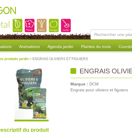
AGON
tal
sations
Animations
Agenda jardin
Plantes du mois
Coordo
os produits jardin
> ENGRAIS OLIVIERS ET FIGUIERS
ENGRAIS OLIVI
Marque :
DCM
Engrais pour oliviers et figuiers
escriptif du produit