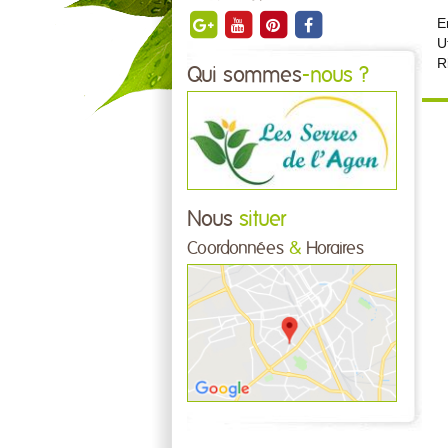
E
U
R
Qui sommes
-nous ?
Nous
situer
Coordonnées
&
Horaires