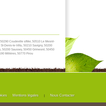
 50290 Coudeville s/Mer, 50510 Le Mesnil-
 St-Denis-le-Vêtu, 50210 Savigny, 50200
s, 50200 Saussey, 50450 Grimesnil, 50450
90 Millières, 50770 Pirou
okies
Mentions légales
Nous Contacter
|