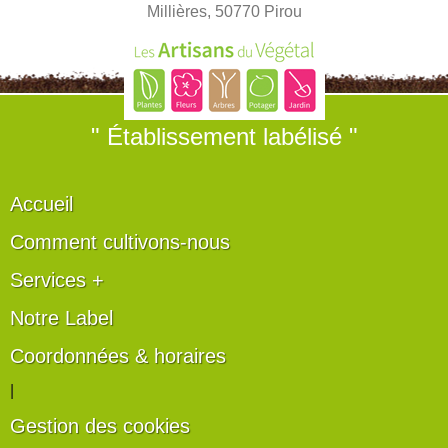
Millières, 50770 Pirou
" Établissement labélisé "
Accueil
Comment cultivons-nous
Services +
Notre Label
Coordonnées & horaires
|
Gestion des cookies