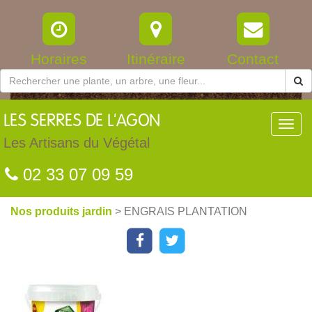
Horaires
Itinéraire
Contact
LES
SERRES DE L'AGON
Toggl
navig
Les Artisans du Végétal
02 33 07 09 59
Nos produits jardin
> ENGRAIS PLANTATION