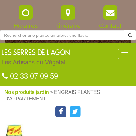
Horaires
Itinéraire
Contact
LES
SERRES DE L'AGON
Toggl
navig
Les Artisans du Végétal
02 33 07 09 59
Nos produits jardin
> ENGRAIS PLANTES
D'APPARTEMENT