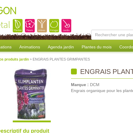
AGON
tal
sations
Animations
Agenda jardin
Plantes du mois
Coordo
os produits jardin
> ENGRAIS PLANTES GRIMPANTES
ENGRAIS PLAN
Marque :
DCM
Engrais organique pour les plan
escriptif du produit