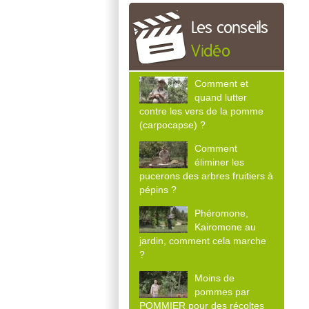
Les conseils
Vidéo
Comment et
quand lutter
contre les vers de la pomme
(carpocapse) ?
Comment
éliminer les
pucerons des arbres fruitiers à
pépins ?
Phéromone,
Kairomone au
jardin, comment cela marche
?
Moins de
pommes par
POMMIER pour des récoltes