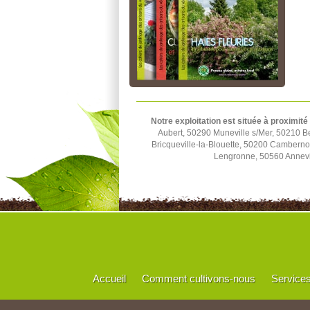
Notre exploitation est située à proximité
Aubert, 50290 Muneville s/Mer, 50210 B
Bricqueville-la-Blouette, 50200 Cambern
Lengronne, 50560 Annevil
Accueil
Comment cultivons-nous
Service