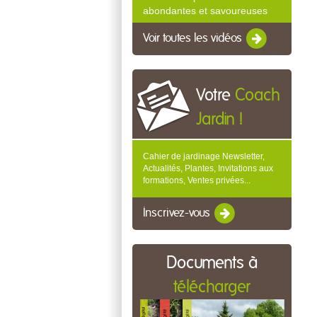
abondantes et savoureuses
Voir toutes les vidéos
Votre
Coach
Jardin !
Cahier de jardinage Newsletter,
Actualités, Plantes, Invitations aux
formations, Ventes privées...
Inscrivez-vous
Documents à
télécharger