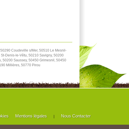
 50290 Coudeville s/Mer, 50510 Le Mesnil-
 St-Denis-le-Vêtu, 50210 Savigny, 50200
s, 50200 Saussey, 50450 Grimesnil, 50450
90 Millières, 50770 Pirou
okies
Mentions légales
Nous Contacter
|