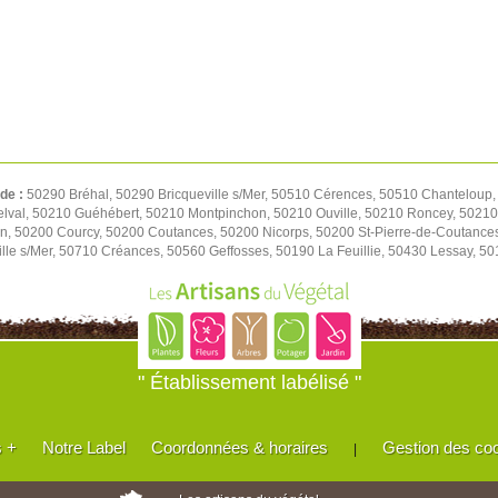
 de :
50290 Bréhal, 50290 Bricqueville s/Mer, 50510 Cérences, 50510 Chanteloup,
elval, 50210 Guéhébert, 50210 Montpinchon, 50210 Ouville, 50210 Roncey, 50210
on, 50200 Courcy, 50200 Coutances, 50200 Nicorps, 50200 St-Pierre-de-Coutance
le s/Mer, 50710 Créances, 50560 Geffosses, 50190 La Feuillie, 50430 Lessay, 501
" Établissement labélisé "
s +
Notre Label
Coordonnées & horaires
Gestion des co
|