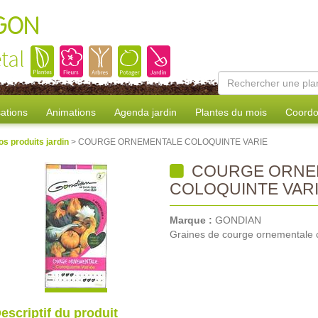
AGON
tal
sations
Animations
Agenda jardin
Plantes du mois
Coordo
os produits jardin
> COURGE ORNEMENTALE COLOQUINTE VARIE
COURGE ORNE
COLOQUINTE VAR
Marque :
GONDIAN
Graines de courge ornementale c
escriptif du produit