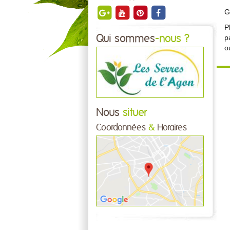
G
P
Qui sommes
-nous ?
p
o
Nous
situer
Coordonnées
&
Horaires