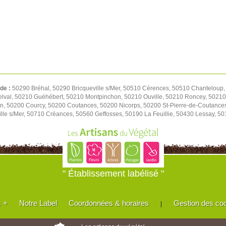
 de :
50290 Bréhal, 50290 Bricqueville s/Mer, 50510 Cérences, 50510 Chanteloup,
elval, 50210 Guéhébert, 50210 Montpinchon, 50210 Ouville, 50210 Roncey, 50210
on, 50200 Courcy, 50200 Coutances, 50200 Nicorps, 50200 St-Pierre-de-Coutance
le s/Mer, 50710 Créances, 50560 Geffosses, 50190 La Feuillie, 50430 Lessay, 501
" Établissement labélisé "
s +
Notre Label
Coordonnées & horaires
Gestion des co
|