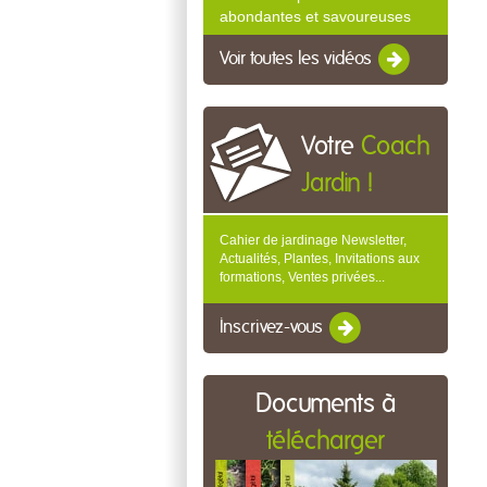
abondantes et savoureuses
Voir toutes les vidéos
Votre
Coach
Jardin !
Cahier de jardinage Newsletter,
Actualités, Plantes, Invitations aux
formations, Ventes privées...
Inscrivez-vous
Documents à
télécharger