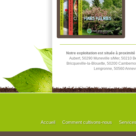
Notre exploitation est située à proximité
Aubert, 50290 Muneville s/Mer, 50210 B
Bricqueville-la-Blouette, 50200 Cambern
Lengronne, 50560 Annevil
Accueil
Comment cultivons-nous
Service