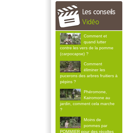
Les conseils
Vidéo
Comment et
quand lutter
contre les vers de la pomme
(carpocapse) ?
Comment
éliminer les
pucerons des arbres fruitiers à
pépins ?
Phéromone,
Kairomone au
jardin, comment cela marche
?
Moins de
pommes par
POMMIER pour des récoltes