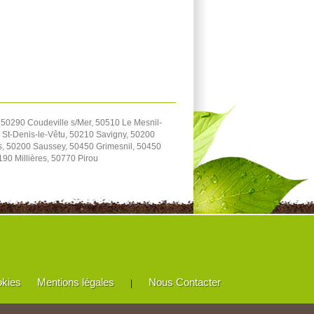
 50290 Coudeville s/Mer, 50510 Le Mesnil-
 St-Denis-le-Vêtu, 50210 Savigny, 50200
s, 50200 Saussey, 50450 Grimesnil, 50450
90 Millières, 50770 Pirou
okies
Mentions légales
Nous Contacter
|