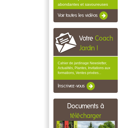
abondantes et savoureuses
Voir toutes les vidéos
Votre
Coach
Jardin !
Cahier de jardinage Newsletter,
Actualités, Plantes, Invitations aux
formations, Ventes privées...
Inscrivez-vous
Documents à
télécharger