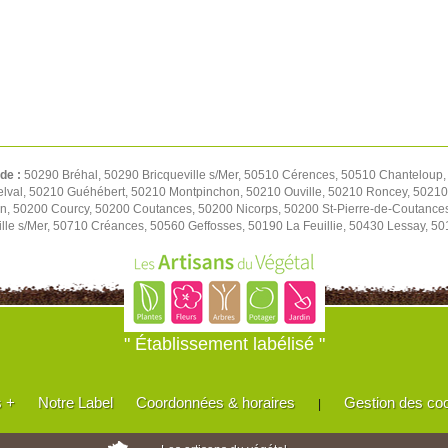
 de :
50290 Bréhal, 50290 Bricqueville s/Mer, 50510 Cérences, 50510 Chanteloup,
elval, 50210 Guéhébert, 50210 Montpinchon, 50210 Ouville, 50210 Roncey, 50210
on, 50200 Courcy, 50200 Coutances, 50200 Nicorps, 50200 St-Pierre-de-Coutance
le s/Mer, 50710 Créances, 50560 Geffosses, 50190 La Feuillie, 50430 Lessay, 501
" Établissement labélisé "
s +
Notre Label
Coordonnées & horaires
Gestion des co
|