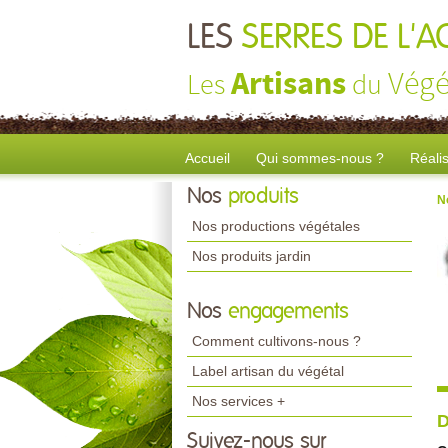
LES
SERRES DE L'
Artisans
Végé
Les
du
Accueil
Qui sommes-nous ?
Réali
Nos
produits
N
Nos productions végétales
Nos produits jardin
Nos
engagements
Comment cultivons-nous ?
Label artisan du végétal
Nos services +
D
Suivez-nous sur