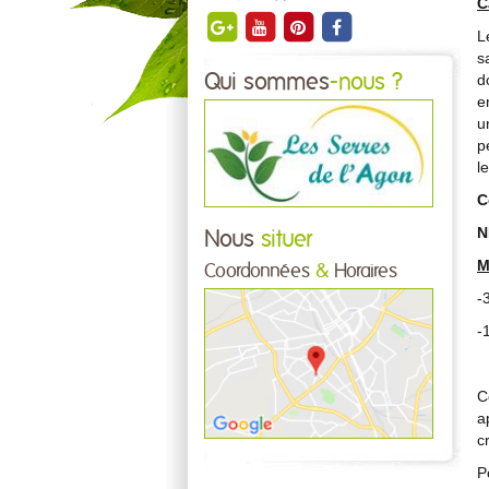
C
L
s
Qui sommes
-nous ?
d
e
u
p
l
C
N
Nous
situer
M
Coordonnées
&
Horaires
-
-
C
a
c
P