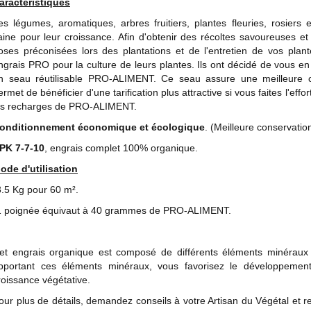
aractéristiques
es légumes, aromatiques, arbres fruitiers, plantes fleuries, rosiers 
aine pour leur croissance. Afin d'obtenir des récoltes savoureuses et
oses préconisées lors des plantations et de l'entretien de vos plante
ngrais PRO pour la culture de leurs plantes. Ils ont décidé de vous en 
n seau réutilisable PRO-ALIMENT. Ce seau assure une meilleure
ermet de bénéficier d'une tarification plus attractive si vous faites l'ef
es recharges de PRO-ALIMENT.
onditionnement économique et écologique
. (Meilleure conservation
PK 7-7-10
, engrais complet 100% organique.
ode d'utilisation
3.5 Kg pour 60 m².
1 poignée équivaut à 40 grammes de PRO-ALIMENT.
et engrais organique est composé de différents éléments minéraux 
pportant ces éléments minéraux, vous favorisez le développemen
roissance végétative.
our plus de détails, demandez conseils à votre Artisan du Végétal et r