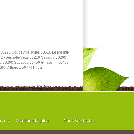
 50290 Coudeville s/Mer, 50510 Le Mesnil-
 St-Denis-le-Vêtu, 50210 Savigny, 50200
s, 50200 Saussey, 50450 Grimesnil, 50450
90 Millières, 50770 Pirou
okies
Mentions légales
Nous Contacter
|