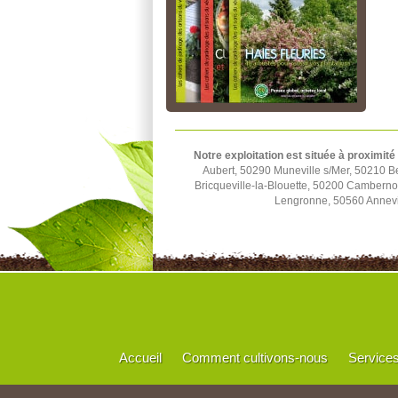
Notre exploitation est située à proximité
Aubert, 50290 Muneville s/Mer, 50210 B
Bricqueville-la-Blouette, 50200 Cambern
Lengronne, 50560 Annevil
Accueil
Comment cultivons-nous
Service