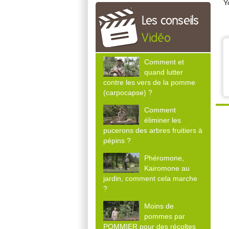
Y
Les conseils
Vidéo
Comment et
quand lutter
contre les vers de la pomme
(carpocapse) ?
Comment
éliminer les
pucerons des arbres fruitiers à
pépins ?
Phéromone,
Kairomone au
jardin, comment cela marche
?
Moins de
pommes par
POMMIER pour des récoltes