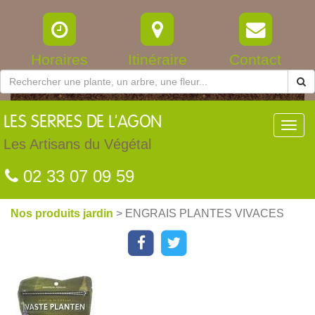
Horaires
Itinéraire
Contact
LES
SERRES DE L'AGON
Toggl
navig
Les Artisans du Végétal
02 33 07 09 59
Nos produits jardin
> ENGRAIS PLANTES VIVACES