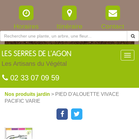
Horaires
Itinéraire
Contact
LES
SERRES DE L'AGON
Toggl
navig
Les Artisans du Végétal
02 33 07 09 59
Nos produits jardin
> PIED D'ALOUETTE VIVACE
PACIFIC VARIE