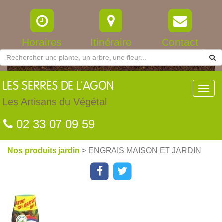
Horaires
Itinéraire
Contact
LES
SERRES DE L'AGON
Toggl
navig
Les Artisans du Végétal
02 33 07 09 59
Nos produits jardin
> ENGRAIS MAISON ET JARDIN