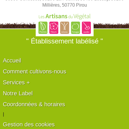
Millières, 50770 Pirou
" Établissement labélisé "
Accueil
Comment cultivons-nous
Services +
Notre Label
Coordonnées & horaires
|
Gestion des cookies