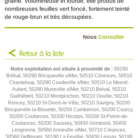
graine. Volumineuse et lourde, elle produit de
nombreuses feuilles vert foncé, fortement teinté
de rouge-brun et très découpées.
Nous
Consulter
Retour à la liste
Notre exploitation est située à proximité de :
50290
Bréhal, 50290 Bricqueville s/Mer, 50510 Cérences, 50510
Chanteloup, 50290 Coudeville s/Mer, 50510 Le Mesnil-
Aubert, 50290 Muneville s/Mer, 50210 Belval, 50210
Guéhébert, 50210 Montpinchon, 50210 Ouville, 50210
Roncey, 50210 St-Denis-le-Vêtu, 50210 Savigny, 50200
Bricqueville-la-Blouette, 50200 Cambernon, 50200 Courcy,
50200 Coutances, 50200 Nicorps, 50200 St-Pierre-de-
Coutances, 50200 Saussey, 50450 Grimesnil, 50450
Lengronne, 50560 Anneville s/Mer, 50710 Créances,
50560 Geffosses, 50190 La Feuillie, 50430 Lessay, 50190