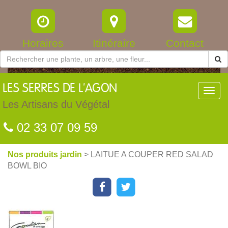
Horaires
Itinéraire
Contact
LES
SERRES DE L'AGON
Toggl
navig
Les Artisans du Végétal
02 33 07 09 59
Nos produits jardin
> LAITUE A COUPER RED SALAD
BOWL BIO