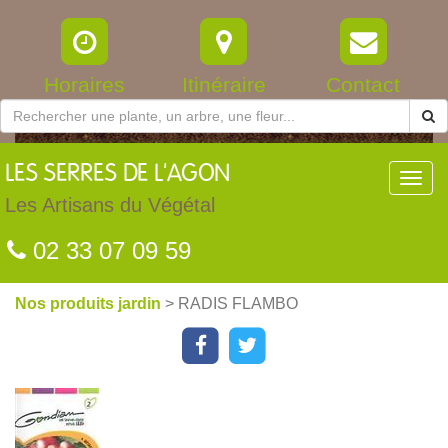
Horaires
Itinéraire
Contact
LES
SERRES DE L'AGON
Toggl
navig
Les Artisans du Végétal
02 33 07 09 59
Nos produits jardin
> RADIS FLAMBO