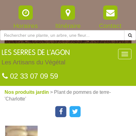
Horaires
Itinéraire
Contact
LES
SERRES DE L'AGON
Toggl
navig
Les Artisans du Végétal
02 33 07 09 59
Nos produits jardin
> Plant de pommes de terre-
'Charlotte'