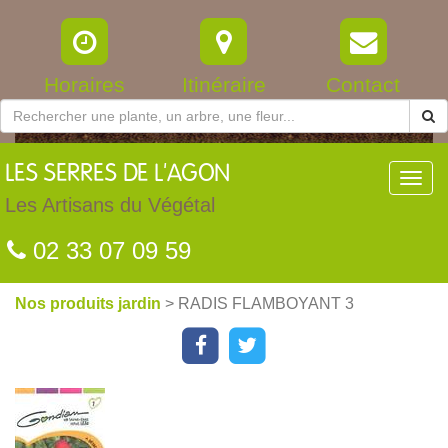
Horaires
Itinéraire
Contact
LES
SERRES DE L'AGON
Toggl
navig
Les Artisans du Végétal
02 33 07 09 59
Nos produits jardin
> RADIS FLAMBOYANT 3