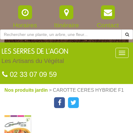
Horaires
Itinéraire
Contact
LES
SERRES DE L'AGON
Toggl
navig
Les Artisans du Végétal
02 33 07 09 59
Nos produits jardin
> CAROTTE CERES HYBRIDE F1