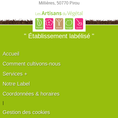
Millières, 50770 Pirou
" Établissement labélisé "
Accueil
Comment cultivons-nous
Services +
Notre Label
Coordonnées & horaires
|
Gestion des cookies