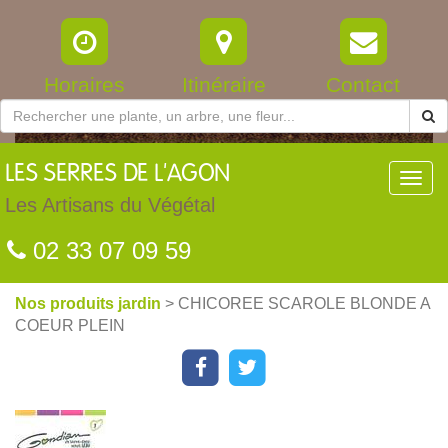
Horaires
Itinéraire
Contact
LES
SERRES DE L'AGON
Toggl
navig
Les Artisans du Végétal
02 33 07 09 59
Nos produits jardin
> CHICOREE SCAROLE BLONDE A
COEUR PLEIN