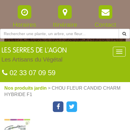
Horaires
Itinéraire
Contact
LES
SERRES DE L'AGON
Toggl
navig
Les Artisans du Végétal
02 33 07 09 59
Nos produits jardin
> CHOU FLEUR CANDID CHARM
HYBRIDE F1