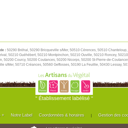
 de :
50290 Bréhal, 50290 Bricqueville s/Mer, 50510 Cérences, 50510 Chanteloup,
elval, 50210 Guéhébert, 50210 Montpinchon, 50210 Ouville, 50210 Roncey, 50210
on, 50200 Courcy, 50200 Coutances, 50200 Nicorps, 50200 St-Pierre-de-Coutance
le s/Mer, 50710 Créances, 50560 Geffosses, 50190 La Feuillie, 50430 Lessay, 501
" Établissement labélisé "
s +
Notre Label
Coordonnées & horaires
Gestion des co
|