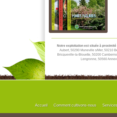
Notre exploitation est située à proximité
Aubert, 50290 Muneville s/Mer, 50210 B
Bricqueville-la-Blouette, 50200 Cambern
Lengronne, 50560 Annevil
Accueil
Comment cultivons-nous
Service