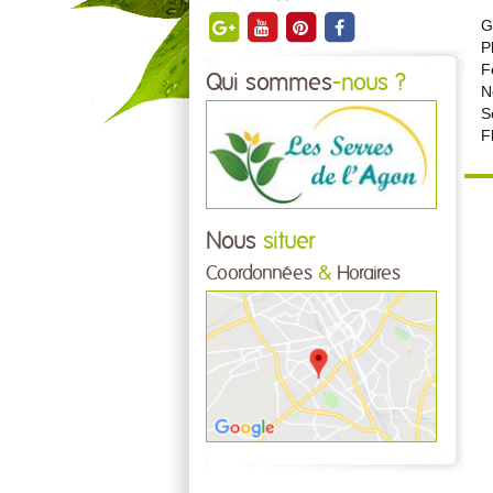
G
P
F
Qui sommes
-nous ?
N
S
F
Nous
situer
Coordonnées
&
Horaires