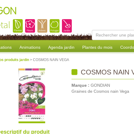
AGON
tal
sations
Animations
Agenda jardin
Plantes du mois
Coordo
os produits jardin
> COSMOS NAIN VEGA
COSMOS NAIN 
Marque :
GONDIAN
Graines de Cosmos nain Vega
escriptif du produit