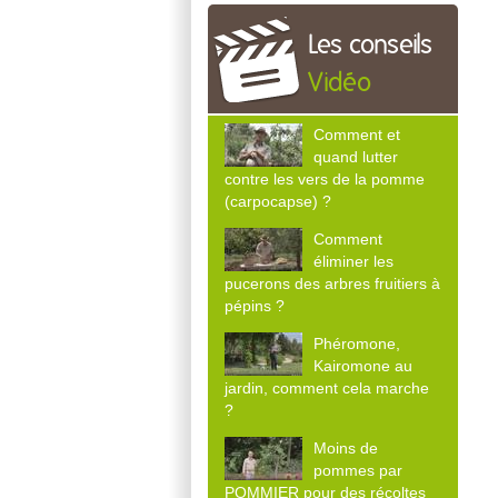
Les conseils
Vidéo
Comment et
quand lutter
contre les vers de la pomme
(carpocapse) ?
Comment
éliminer les
pucerons des arbres fruitiers à
pépins ?
Phéromone,
Kairomone au
jardin, comment cela marche
?
Moins de
pommes par
POMMIER pour des récoltes