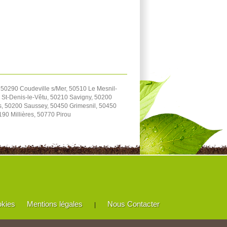
 50290 Coudeville s/Mer, 50510 Le Mesnil-
 St-Denis-le-Vêtu, 50210 Savigny, 50200
s, 50200 Saussey, 50450 Grimesnil, 50450
90 Millières, 50770 Pirou
okies
Mentions légales
Nous Contacter
|