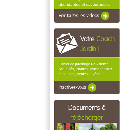
abondantes et savoureuses
Voir toutes les vidéos
Votre
Coach
Jardin !
Cahier de jardinage Newsletter,
Actualités, Plantes, Invitations aux
formations, Ventes privées...
Inscrivez-vous
Documents à
télécharger