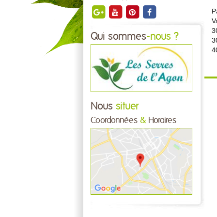
P
V
3
Qui sommes
-nous ?
3
4
Nous
situer
Coordonnées
&
Horaires