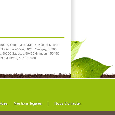
 50290 Coudeville s/Mer, 50510 Le Mesnil-
 St-Denis-le-Vêtu, 50210 Savigny, 50200
s, 50200 Saussey, 50450 Grimesnil, 50450
90 Millières, 50770 Pirou
okies
Mentions légales
Nous Contacter
|