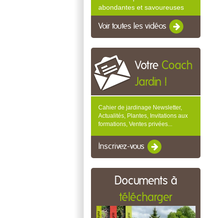
abondantes et savoureuses
Voir toutes les vidéos
Votre
Coach
Jardin !
Cahier de jardinage Newsletter,
Actualités, Plantes, Invitations aux
formations, Ventes privées...
Inscrivez-vous
Documents à
télécharger