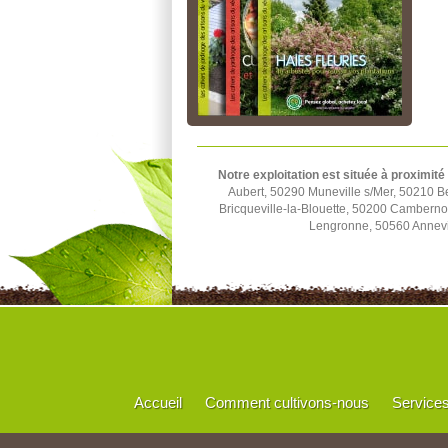
Notre exploitation est située à proximité
Aubert, 50290 Muneville s/Mer, 50210 B
Bricqueville-la-Blouette, 50200 Cambern
Lengronne, 50560 Annevil
Accueil
Comment cultivons-nous
Service