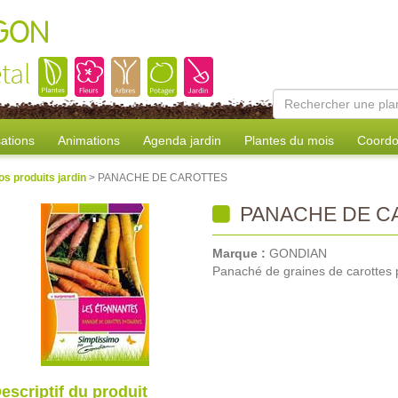
AGON
tal
sations
Animations
Agenda jardin
Plantes du mois
Coordo
os produits jardin
> PANACHE DE CAROTTES
PANACHE DE C
Marque :
GONDIAN
Panaché de graines de carottes 
escriptif du produit