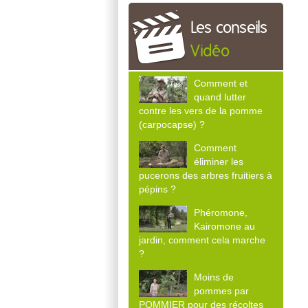
Les conseils
Vidéo
Comment et
quand lutter
contre les vers de la pomme
(carpocapse) ?
Comment
éliminer les
pucerons des arbres fruitiers à
pépins ?
Phéromone,
Kairomone au
jardin, comment cela marche
?
Moins de
pommes par
POMMIER pour des récoltes