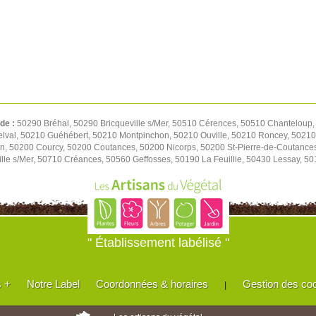
 de :
50290 Bréhal, 50290 Bricqueville s/Mer, 50510 Cérences, 50510 Chanteloup,
elval, 50210 Guéhébert, 50210 Montpinchon, 50210 Ouville, 50210 Roncey, 50210
on, 50200 Courcy, 50200 Coutances, 50200 Nicorps, 50200 St-Pierre-de-Coutance
le s/Mer, 50710 Créances, 50560 Geffosses, 50190 La Feuillie, 50430 Lessay, 501
" Établissement labélisé "
s +
Notre Label
Coordonnées & horaires
Gestion des co
|