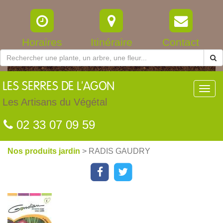
Horaires
Itinéraire
Contact
LES
SERRES DE L'AGON
Toggl
navig
Les Artisans du Végétal
02 33 07 09 59
Nos produits jardin
> RADIS GAUDRY