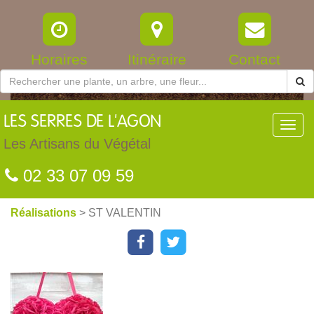
Horaires
Itinéraire
Contact
LES
SERRES DE L'AGON
Toggl
navig
Les Artisans du Végétal
02 33 07 09 59
Réalisations
> ST VALENTIN